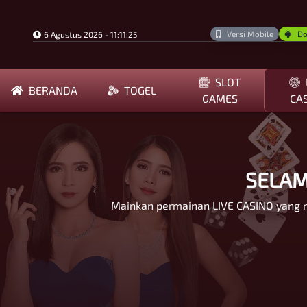
Versi Mobile
D
6 Agustus 2026 - 11:11:25
SLOT
BERANDA
TOGEL
GAMES
CA
SELAM
Mainkan permainan LIVE CASINO yang me