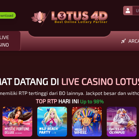
ownload
LIVE
ARC
SINO
AT DATANG DI
LIVE CASINO
LOTU
miliki RTP tertinggi dari BO lainnya. Jackpot besar dan with
TOP RTP
HARI INI
Up to 98%