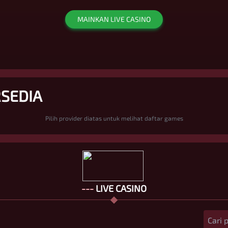
MAINKAN LIVE CASINO
SEDIA
Pilih provider diatas untuk melihat daftar games
---
LIVE CASINO